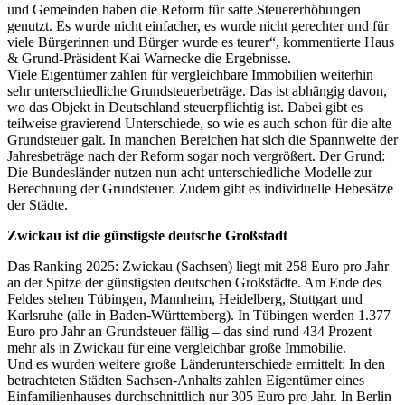
und Gemeinden haben die Reform für satte Steuererhöhungen
genutzt. Es wurde nicht einfacher, es wurde nicht gerechter und für
viele Bürgerinnen und Bürger wurde es teurer“, kommentierte Haus
& Grund-Präsident Kai Warnecke die Ergebnisse.
Viele Eigentümer zahlen für vergleichbare Immobilien weiterhin
sehr unterschiedliche Grundsteuerbeträge. Das ist abhängig davon,
wo das Objekt in Deutschland steuerpflichtig ist. Dabei gibt es
teilweise gravierend Unterschiede, so wie es auch schon für die alte
Grundsteuer galt. In manchen Bereichen hat sich die Spannweite der
Jahresbeträge nach der Reform sogar noch vergrößert. Der Grund:
Die Bundesländer nutzen nun acht unterschiedliche Modelle zur
Berechnung der Grundsteuer. Zudem gibt es individuelle Hebesätze
der Städte.
Zwickau ist die günstigste deutsche Großstadt
Das Ranking 2025: Zwickau (Sachsen) liegt mit 258 Euro pro Jahr
an der Spitze der günstigsten deutschen Großstädte. Am Ende des
Feldes stehen Tübingen, Mannheim, Heidelberg, Stuttgart und
Karlsruhe (alle in Baden-Württemberg). In Tübingen werden 1.377
Euro pro Jahr an Grundsteuer fällig – das sind rund 434 Prozent
mehr als in Zwickau für eine vergleichbar große Immobilie.
Und es wurden weitere große Länderunterschiede ermittelt: In den
betrachteten Städten Sachsen-Anhalts zahlen Eigentümer eines
Einfamilienhauses durchschnittlich nur 305 Euro pro Jahr. In Berlin