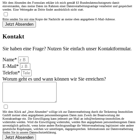
Mit dem Absenden des Formulars erkläre ich mich gemäß §3 Bundesdatenschutzgesetz damit
einverstanden, dass meine Daten im Rahmen einer Datenverarbeitungsanlage verarbeitet und gespeichert
werden. Eine Weitergabe an Dritte findet ausdrücklich nicht statt.
Bitte senden Sie mir eine Kopie der Nachricht an meine oben angegebene E-Mail-Adresse.
Jetzt Absenden
Kontakt
Sie haben eine Frage? Nutzen Sie einfach unser Kontaktformular.
Name*
E-Mail*
Telefon*
Worum geht es und wann können wir Sie erreichen?
Mit dem Klick auf „Jetzt Absenden“ willige ich zur Datenverarbeitung durch die Teckentrup Immobilien
GmbH meiner oben angegebenen personenbezogenen Daten zum Zweck der Beantwortung der
Kontaktanfrage ein. Die Einwilligung kann jederzeit per Mail an info@teckentrup-immobilien.de
widerrufen werden. Wird die Einwilligung widerrufen, werden Ihre angegebenen personenbezogenen Daten
unverzüglich gelöscht, wenn keine andere Rechtsgrundlage die Weiterverarbeitung legitimiert oder andere
gesetzliche Regelungen, welchen wir unterliegen, dagegensprechen. Informationen zur Datenverarbeitung
finden Sie in unserer Datenschutzerklärung.
Jetzt Absenden