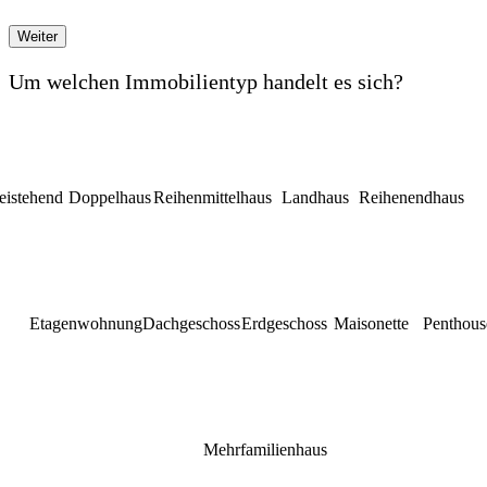
Weiter
Um welchen Immobilientyp handelt es sich?
eistehend
Doppelhaus
Reihenmittelhaus
Landhaus
Reihenendhaus
Etagenwohnung
Dachgeschoss
Erdgeschoss
Maisonette
Penthous
Mehrfamilienhaus