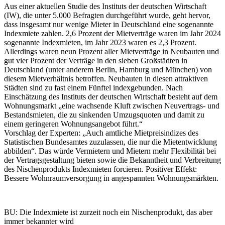
Aus einer aktuellen Studie des Instituts der deutschen Wirtschaft
(IW), die unter 5.000 Befragten durchgeführt wurde, geht hervor,
dass insgesamt nur wenige Mieter in Deutschland eine sogenannte
Indexmiete zahlen. 2,6 Prozent der Mietverträge waren im Jahr 2024
sogenannte Indexmieten, im Jahr 2023 waren es 2,3 Prozent.
Allerdings waren neun Prozent aller Mietverträge in Neubauten und
gut vier Prozent der Verträge in den sieben Großstädten in
Deutschland (unter anderem Berlin, Hamburg und München) von
diesem Mietverhältnis betroffen. Neubauten in diesen attraktiven
Städten sind zu fast einem Fünftel indexgebunden. Nach
Einschätzung des Instituts der deutschen Wirtschaft besteht auf dem
Wohnungsmarkt „eine wachsende Kluft zwischen Neuvertrags- und
Bestandsmieten, die zu sinkenden Umzugsquoten und damit zu
einem geringeren Wohnungsangebot führt.“
Vorschlag der Experten: „Auch amtliche Mietpreisindizes des
Statistischen Bundesamtes zuzulassen, die nur die Mietentwicklung
abbilden“. Das würde Vermietern und Mietern mehr Flexibilität bei
der Vertragsgestaltung bieten sowie die Bekanntheit und Verbreitung
des Nischenprodukts Indexmieten forcieren. Positiver Effekt:
Bessere Wohnraumversorgung in angespannten Wohnungsmärkten.
BU: Die Indexmiete ist zurzeit noch ein Nischenprodukt, das aber
immer bekannter wird