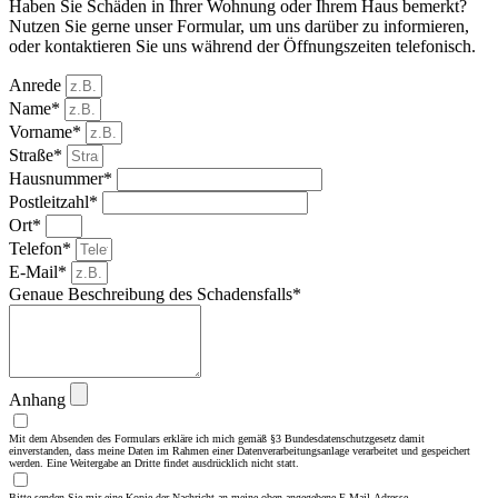
Haben Sie Schäden in Ihrer Wohnung oder Ihrem Haus bemerkt?
Nutzen Sie gerne unser Formular, um uns darüber zu informieren,
oder kontaktieren Sie uns während der Öffnungszeiten telefonisch.
Anrede
Name*
Vorname*
Straße*
Hausnummer*
Postleitzahl*
Ort*
Telefon*
E-Mail*
Genaue Beschreibung des Schadensfalls*
Anhang
Mit dem Absenden des Formulars erkläre ich mich gemäß §3 Bundesdatenschutzgesetz damit
einverstanden, dass meine Daten im Rahmen einer Datenverarbeitungsanlage verarbeitet und gespeichert
werden. Eine Weitergabe an Dritte findet ausdrücklich nicht statt.
Bitte senden Sie mir eine Kopie der Nachricht an meine oben angegebene E-Mail-Adresse.