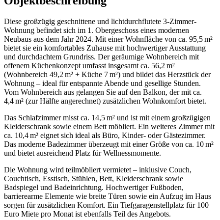
Objektbeschreibung
Diese großzügig geschnittene und lichtdurchflutete 3-Zimmer-
Wohnung befindet sich im 1. Obergeschoss eines modernen
Neubaus aus dem Jahr 2024. Mit einer Wohnfläche von ca. 95,5 m²
bietet sie ein komfortables Zuhause mit hochwertiger Ausstattung
und durchdachtem Grundriss. Der geräumige Wohnbereich mit
offenem Küchenkonzept umfasst insgesamt ca. 56,2 m²
(Wohnbereich 49,2 m² + Küche 7 m²) und bildet das Herzstück der
Wohnung – ideal für entspannte Abende und gesellige Stunden.
Vom Wohnbereich aus gelangen Sie auf den Balkon, der mit ca.
4,4 m² (zur Hälfte angerechnet) zusätzlichen Wohnkomfort bietet.
Das Schlafzimmer misst ca. 14,5 m² und ist mit einem großzügigen
Kleiderschrank sowie einem Bett möbliert. Ein weiteres Zimmer mit
ca. 10,4 m² eignet sich ideal als Büro, Kinder- oder Gästezimmer.
Das moderne Badezimmer überzeugt mit einer Größe von ca. 10 m²
und bietet ausreichend Platz für Wellnessmomente.
Die Wohnung wird teilmöbliert vermietet – inklusive Couch,
Couchtisch, Esstisch, Stühlen, Bett, Kleiderschrank sowie
Badspiegel und Badeinrichtung. Hochwertiger Fußboden,
barrierearme Elemente wie breite Türen sowie ein Aufzug im Haus
sorgen für zusätzlichen Komfort. Ein Tiefgaragenstellplatz für 100
Euro Miete pro Monat ist ebenfalls Teil des Angebots.