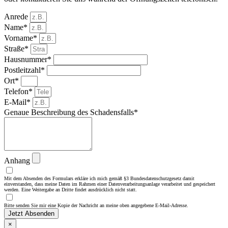
Anrede
Name*
Vorname*
Straße*
Hausnummer*
Postleitzahl*
Ort*
Telefon*
E-Mail*
Genaue Beschreibung des Schadensfalls*
Anhang
Mit dem Absenden des Formulars erkläre ich mich gemäß §3 Bundesdatenschutzgesetz damit
einverstanden, dass meine Daten im Rahmen einer Datenverarbeitungsanlage verarbeitet und gespeichert
werden. Eine Weitergabe an Dritte findet ausdrücklich nicht statt.
Bitte senden Sie mir eine Kopie der Nachricht an meine oben angegebene E-Mail-Adresse.
Jetzt Absenden
×