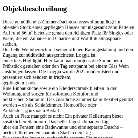
Objektbeschreibung
Diese gemütliche 2-Zimmer-Dachgeschosswohnung liegt im
obersten Stock eines gepflegten Hauses mit insgesamt zehn Parteien.
Auf rund 56 m² bietet sie genau den richtigen Platz für Singles oder
Paare, die ein Zuhause mit Charme und Wohlfühlatmosphäre
suchen.
Der helle Wohnbereich mit seiner offenen Raumgestaltung und dem
Zugang zur südöstlich ausgerichteten Loggia ist
ein echtes Highlight. Hier kann man morgens die Sonne beim
Frühstück genießen oder den Tag entspannt bei einem Glas Wein
ausklingen lassen. Die Loggia wurde 2022 modernisiert und
präsentiert sich seitdem in frischem,
gepflegtem Look.
Eine Einbauküche sowie ein Kleiderschrank bleiben in der
Wohnung und sorgen für sofortigen Komfort und
praktischen Stauraum. Das zusätliche Zimmer kann flexibel genutzt
werden – ob als Schlafzimmer, Homeoffice oder
Ankleide – ganz nach Bedarf.
Auch an Platz mangelt es nicht: Ein privater Kellerraum bietet
zusätzlichen Stauraum. Das helle Tageslichtbad verfügt
über ein Fenster, eine Badewanne und eine separate Dusche –
perfekt für einen entspannten Start in den Tag.