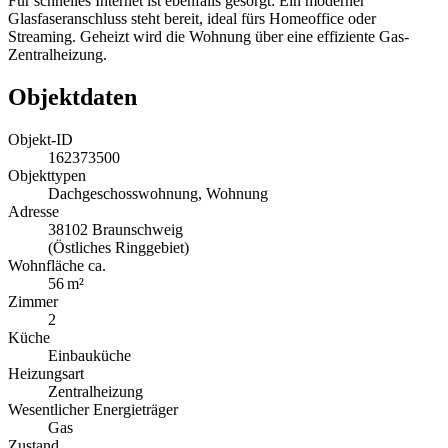
Für schnelles Internet ist ebenfalls gesorgt: Ein moderner
Glasfaseranschluss steht bereit, ideal fürs Homeoffice oder
Streaming. Geheizt wird die Wohnung über eine effiziente Gas-
Zentralheizung.
Objektdaten
Objekt-ID
162373500
Objekttypen
Dachgeschosswohnung, Wohnung
Adresse
38102 Braunschweig
(Östliches Ringgebiet)
Wohnfläche ca.
56 m²
Zimmer
2
Küche
Einbauküche
Heizungsart
Zentralheizung
Wesentlicher Energieträger
Gas
Zustand