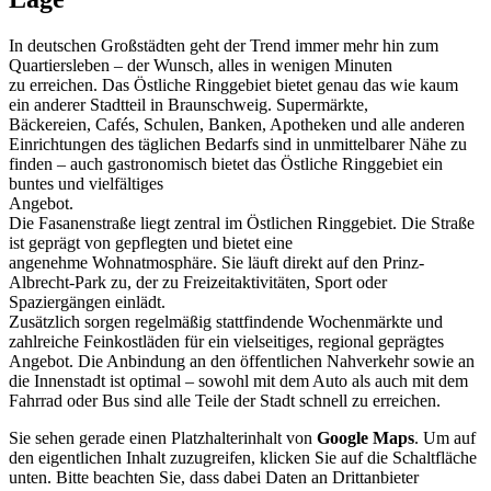
In deutschen Großstädten geht der Trend immer mehr hin zum
Quartiersleben – der Wunsch, alles in wenigen Minuten
zu erreichen. Das Östliche Ringgebiet bietet genau das wie kaum
ein anderer Stadtteil in Braunschweig. Supermärkte,
Bäckereien, Cafés, Schulen, Banken, Apotheken und alle anderen
Einrichtungen des täglichen Bedarfs sind in unmittelbarer Nähe zu
finden – auch gastronomisch bietet das Östliche Ringgebiet ein
buntes und vielfältiges
Angebot.
Die Fasanenstraße liegt zentral im Östlichen Ringgebiet. Die Straße
ist geprägt von gepflegten und bietet eine
angenehme Wohnatmosphäre. Sie läuft direkt auf den Prinz-
Albrecht-Park zu, der zu Freizeitaktivitäten, Sport oder
Spaziergängen einlädt.
Zusätzlich sorgen regelmäßig stattfindende Wochenmärkte und
zahlreiche Feinkostläden für ein vielseitiges, regional geprägtes
Angebot. Die Anbindung an den öffentlichen Nahverkehr sowie an
die Innenstadt ist optimal – sowohl mit dem Auto als auch mit dem
Fahrrad oder Bus sind alle Teile der Stadt schnell zu erreichen.
Sie sehen gerade einen Platzhalterinhalt von
Google Maps
. Um auf
den eigentlichen Inhalt zuzugreifen, klicken Sie auf die Schaltfläche
unten. Bitte beachten Sie, dass dabei Daten an Drittanbieter