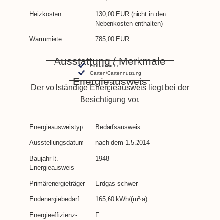
Heizkosten
130,00 EUR (nicht in den
Nebenkosten enthalten)
Warmmiete
785,00 EUR
Ausstattung / Merkmale
Einbauküche
Garten/Gartennutzung
Energieausweis
Der vollständige Energieausweis liegt bei der
Besichtigung vor.
Energieausweistyp
Bedarfs­ausweis
Ausstellungsdatum
nach dem 1.5.2014
Baujahr lt.
1948
Energieausweis
Primärenergieträger
Erdgas schwer
Endenergie­bedarf
165,60 kWh/(m²·a)
Energie­effizienz­
F