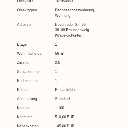
Objekt-ID
167950053
Objekttypen
Dachgeschosswohnung,
Wohnung
Adresse
Bevenroder Str. 56
38108 Braunschweig
(Wabe-Schunter)
Etage
1
Wohnfläche ca.
56 m²
Zimmer
2,5
Schlafzimmer
1
Badezimmer
1
Küche
Einbauküche
Ausstattung
Standard
Kaution
1.100
Kaltmiete
510,00 EUR
Nebenkosten
145,00 EUR