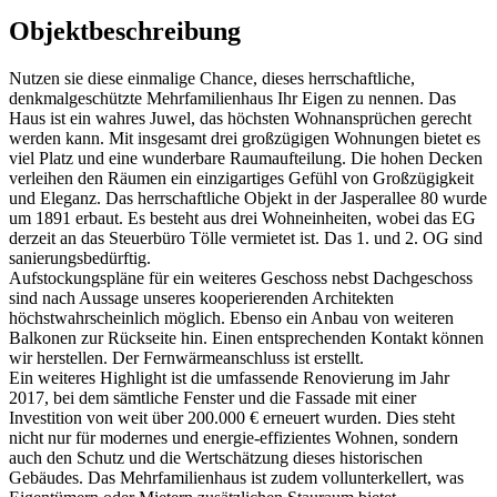
Objektbeschreibung
Nutzen sie diese einmalige Chance, dieses herrschaftliche,
denkmalgeschützte Mehrfamilienhaus Ihr Eigen zu nennen. Das
Haus ist ein wahres Juwel, das höchsten Wohnansprüchen gerecht
werden kann. Mit insgesamt drei großzügigen Wohnungen bietet es
viel Platz und eine wunderbare Raumaufteilung. Die hohen Decken
verleihen den Räumen ein einzigartiges Gefühl von Großzügigkeit
und Eleganz. Das herrschaftliche Objekt in der Jasperallee 80 wurde
um 1891 erbaut. Es besteht aus drei Wohneinheiten, wobei das EG
derzeit an das Steuerbüro Tölle vermietet ist. Das 1. und 2. OG sind
sanierungsbedürftig.
Aufstockungspläne für ein weiteres Geschoss nebst Dachgeschoss
sind nach Aussage unseres kooperierenden Architekten
höchstwahrscheinlich möglich. Ebenso ein Anbau von weiteren
Balkonen zur Rückseite hin. Einen entsprechenden Kontakt können
wir herstellen. Der Fernwärmeanschluss ist erstellt.
Ein weiteres Highlight ist die umfassende Renovierung im Jahr
2017, bei dem sämtliche Fenster und die Fassade mit einer
Investition von weit über 200.000 € erneuert wurden. Dies steht
nicht nur für modernes und energie-effizientes Wohnen, sondern
auch den Schutz und die Wertschätzung dieses historischen
Gebäudes. Das Mehrfamilienhaus ist zudem vollunterkellert, was