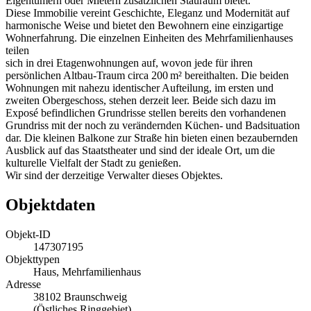
Eigentümern oder Mietern zusätzlichen Stauraum bietet.
Diese Immobilie vereint Geschichte, Eleganz und Modernität auf
harmonische Weise und bietet den Bewohnern eine einzigartige
Wohnerfahrung. Die einzelnen Einheiten des Mehrfamilienhauses
teilen
sich in drei Etagenwohnungen auf, wovon jede für ihren
persönlichen Altbau-Traum circa 200 m² bereithalten. Die beiden
Wohnungen mit nahezu identischer Aufteilung, im ersten und
zweiten Obergeschoss, stehen derzeit leer. Beide sich dazu im
Exposé befindlichen Grundrisse stellen bereits den vorhandenen
Grundriss mit der noch zu verändernden Küchen- und Badsituation
dar. Die kleinen Balkone zur Straße hin bieten einen bezaubernden
Ausblick auf das Staatstheater und sind der ideale Ort, um die
kulturelle Vielfalt der Stadt zu genießen.
Wir sind der derzeitige Verwalter dieses Objektes.
Objektdaten
Objekt-ID
147307195
Objekttypen
Haus, Mehrfamilienhaus
Adresse
38102 Braunschweig
(Östliches Ringgebiet)