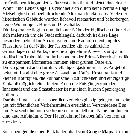
im Östlichen Ringgebiet ist äußerst attraktiv und bietet eine ideale
Wohn- und Lebenslage. Es zeichnet sich durch seine zentrale Lage,
Vielseitigkeit und beeindruckende Altbauarchitektur aus. Viele der
historischen Gebäude wurden liebevoll restauriert und beherbergen
heute Wohnungen, Büros und Geschäfte.
Die Jasperallee liegt in unmittelbarer Nähe der idyllischen Oker, die
sich malerisch um die Stadt schlängelt, dadurch ist diese Lage
besonders beliebt für Spaziergänge und Radtouren entlang des
Flussufers. In der Nähe der Jasperallee gibt es zahlreiche
Grünanlagen und Parks, die eine angenehme Abwechslung zum
städtischen Trubel bieten. Insbesondere der Prinz-Albrecht-Park lädt
zu entspannten Momenten inmitten einer grünen Oase ein.
Die Gegend ist auch für ihr vielfältiges gastronomisches Angebot
bekannt. Es gibt eine große Auswahl an Cafés, Restaurants und
kleinen Boutiquen, die kulinarische Köstlichkeiten und einzigartige
Einkaufsmöglichkeiten bieten. Auch die Fußgängerzone der
Innenstadt und das Staatstheater ist nur einen kurzen Spaziergang
entfernt.
Darüber hinaus ist die Jasperallee verkehrsgünstig gelegen und sehr
gut mit öffentlichen Verkehrsmitteln erreichbar. Verschiedene Bus-
und Straßenbahnlinien verkehren in unmittelbarer Nähe und bieten
eine gute Anbindung. Der Hauptbahnhof ist ebenfalls bequem zu
erreichen.
Sie sehen gerade einen Platzhalterinhalt von
Google Maps
. Um auf