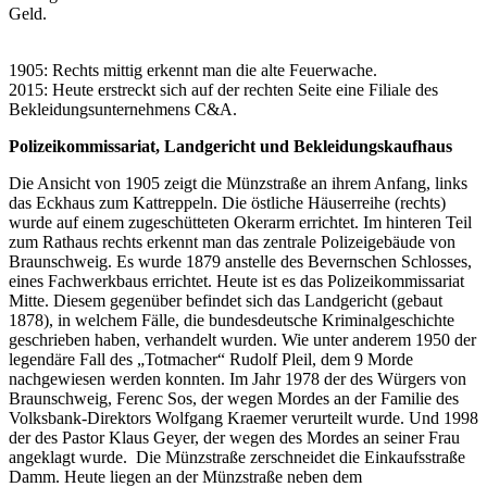
Geld.
1905: Rechts mittig erkennt man die alte Feuerwache.
2015: Heute erstreckt sich auf der rechten Seite eine Filiale des
Bekleidungsunternehmens C&A.
Polizeikommissariat, Landgericht und Bekleidungskaufhaus
Die Ansicht von 1905 zeigt die Münzstraße an ihrem Anfang, links
das Eckhaus zum Kattreppeln. Die östliche Häuserreihe (rechts)
wurde auf einem zugeschütteten Okerarm errichtet. Im hinteren Teil
zum Rathaus rechts erkennt man das zentrale Polizeigebäude von
Braunschweig. Es wurde 1879 anstelle des Bevernschen Schlosses,
eines Fachwerkbaus errichtet. Heute ist es das Polizeikommissariat
Mitte. Diesem gegenüber befindet sich das Landgericht (gebaut
1878), in welchem Fälle, die bundesdeutsche Kriminalgeschichte
geschrieben haben, verhandelt wurden. Wie unter anderem 1950 der
legendäre Fall des „Totmacher“ Rudolf Pleil, dem 9 Morde
nachgewiesen werden konnten. Im Jahr 1978 der des Würgers von
Braunschweig, Ferenc Sos, der wegen Mordes an der Familie des
Volksbank-Direktors Wolfgang Kraemer verurteilt wurde. Und 1998
der des Pastor Klaus Geyer, der wegen des Mordes an seiner Frau
angeklagt wurde. Die Münzstraße zerschneidet die Einkaufsstraße
Damm. Heute liegen an der Münzstraße neben dem