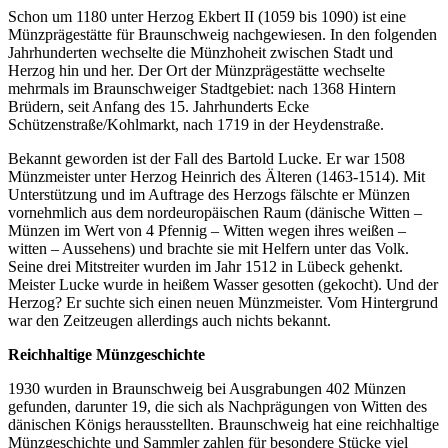
Schon um 1180 unter Herzog Ekbert II (1059 bis 1090) ist eine
Münzprägestätte für Braunschweig nachgewiesen. In den folgenden
Jahrhunderten wechselte die Münzhoheit zwischen Stadt und
Herzog hin und her. Der Ort der Münzprägestätte wechselte
mehrmals im Braunschweiger Stadtgebiet: nach 1368 Hintern
Brüdern, seit Anfang des 15. Jahrhunderts Ecke
Schützenstraße/Kohlmarkt, nach 1719 in der Heydenstraße.
Bekannt geworden ist der Fall des Bartold Lucke. Er war 1508
Münzmeister unter Herzog Heinrich des Älteren (1463-1514). Mit
Unterstützung und im Auftrage des Herzogs fälschte er Münzen
vornehmlich aus dem nordeuropäischen Raum (dänische Witten –
Münzen im Wert von 4 Pfennig – Witten wegen ihres weißen –
witten – Aussehens) und brachte sie mit Helfern unter das Volk.
Seine drei Mitstreiter wurden im Jahr 1512 in Lübeck gehenkt.
Meister Lucke wurde in heißem Wasser gesotten (gekocht). Und der
Herzog? Er suchte sich einen neuen Münzmeister. Vom Hintergrund
war den Zeitzeugen allerdings auch nichts bekannt.
Reichhaltige Münzgeschichte
1930 wurden in Braunschweig bei Ausgrabungen 402 Münzen
gefunden, darunter 19, die sich als Nachprägungen von Witten des
dänischen Königs herausstellten. Braunschweig hat eine reichhaltige
Münzgeschichte und Sammler zahlen für besondere Stücke viel