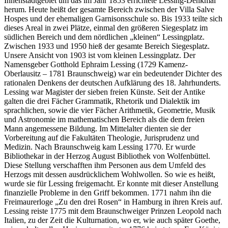
Innenstadtgebiet um das im Jahr 1853 errichtete Lessing-Denkmal
herum. Heute heißt der gesamte Bereich zwischen der Villa Salve
Hospes und der ehemaligen Garnisonsschule so. Bis 1933 teilte sich
dieses Areal in zwei Plätze, einmal den größeren Siegesplatz im
südlichen Bereich und dem nördlichen „kleinen“ Lessingplatz.
Zwischen 1933 und 1950 hieß der gesamte Bereich Siegesplatz.
Unsere Ansicht von 1903 ist vom kleinen Lessingplatz. Der
Namensgeber Gotthold Ephraim Lessing (1729 Kamenz-
Oberlausitz – 1781 Braunschweig) war ein bedeutender Dichter des
rationalen Denkens der deutschen Aufklärung des 18. Jahrhunderts.
Lessing war Magister der sieben freien Künste. Seit der Antike
galten die drei Fächer Grammatik, Rhetorik und Dialektik im
sprachlichen, sowie die vier Fächer Arithmetik, Geometrie, Musik
und Astronomie im mathematischen Bereich als die dem freien
Mann angemessene Bildung. Im Mittelalter dienten sie der
Vorbereitung auf die Fakultäten Theologie, Jurisprudenz und
Medizin. Nach Braunschweig kam Lessing 1770. Er wurde
Bibliothekar in der Herzog August Bibliothek von Wolfenbüttel.
Diese Stellung verschafften ihm Personen aus dem Umfeld des
Herzogs mit dessen ausdrücklichem Wohlwollen. So wie es heißt,
wurde sie für Lessing freigemacht. Er konnte mit dieser Anstellung
finanzielle Probleme in den Griff bekommen. 1771 nahm ihn die
Freimaurerloge „Zu den drei Rosen“ in Hamburg in ihren Kreis auf.
Lessing reiste 1775 mit dem Braunschweiger Prinzen Leopold nach
Italien, zu der Zeit die Kulturnation, wo er, wie auch später Goethe,