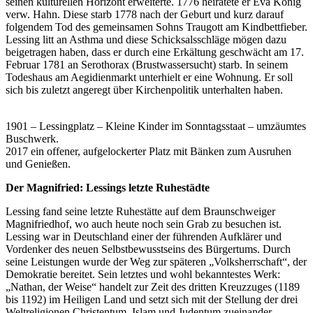
seinen kulturellen Horizont erweiterte. 1776 heiratete er Eva König
verw. Hahn. Diese starb 1778 nach der Geburt und kurz darauf
folgendem Tod des gemeinsamen Sohns Traugott am Kindbettfieber.
Lessing litt an Asthma und diese Schicksalsschläge mögen dazu
beigetragen haben, dass er durch eine Erkältung geschwächt am 17.
Februar 1781 an Serothorax (Brustwassersucht) starb. In seinem
Todeshaus am Aegidienmarkt unterhielt er eine Wohnung. Er soll
sich bis zuletzt angeregt über Kirchenpolitik unterhalten haben.
1901 – Lessingplatz – Kleine Kinder im Sonntagsstaat – umzäumtes
Buschwerk.
2017 ein offener, aufgelockerter Platz mit Bänken zum Ausruhen
und Genießen.
Der Magnifried: Lessings letzte Ruhestädte
Lessing fand seine letzte Ruhestätte auf dem Braunschweiger
Magnifriedhof, wo auch heute noch sein Grab zu besuchen ist.
Lessing war in Deutschland einer der führenden Aufklärer und
Vordenker des neuen Selbstbewusstseins des Bürgertums. Durch
seine Leistungen wurde der Weg zur späteren „Volksherrschaft“, der
Demokratie bereitet. Sein letztes und wohl bekanntestes Werk:
„Nathan, der Weise“ handelt zur Zeit des dritten Kreuzzuges (1189
bis 1192) im Heiligen Land und setzt sich mit der Stellung der drei
Weltreligionen Christentum, Islam und Judentum zueinander