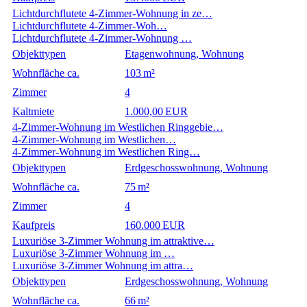
Lichtdurchflutete 4-Zimmer-Wohnung in ze…
Lichtdurchflutete 4-Zimmer-Woh…
Lichtdurchflutete 4-Zimmer-Wohnung …
Objekttypen
Etagenwohnung, Wohnung
Wohnfläche ca.
103 m²
Zimmer
4
Kaltmiete
1.000,00 EUR
4-Zimmer-Wohnung im Westlichen Ringgebie…
4-Zimmer-Wohnung im Westlichen…
4-Zimmer-Wohnung im Westlichen Ring…
Objekttypen
Erdgeschosswohnung, Wohnung
Wohnfläche ca.
75 m²
Zimmer
4
Kaufpreis
160.000 EUR
Luxuriöse 3-Zimmer Wohnung im attraktive…
Luxuriöse 3-Zimmer Wohnung im …
Luxuriöse 3-Zimmer Wohnung im attra…
Objekttypen
Erdgeschosswohnung, Wohnung
Wohnfläche ca.
66 m²