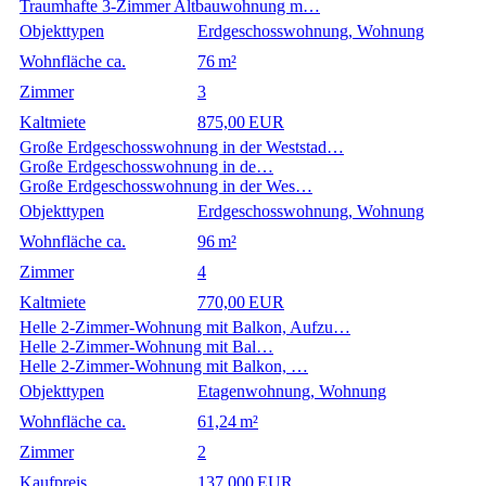
Traumhafte 3-Zimmer Altbauwohnung m…
Objekttypen
Erdgeschosswohnung, Wohnung
Wohnfläche ca.
76 m²
Zimmer
3
Kaltmiete
875,00 EUR
Große Erdgeschosswohnung in der Weststad…
Große Erdgeschosswohnung in de…
Große Erdgeschosswohnung in der Wes…
Objekttypen
Erdgeschosswohnung, Wohnung
Wohnfläche ca.
96 m²
Zimmer
4
Kaltmiete
770,00 EUR
Helle 2-Zimmer-Wohnung mit Balkon, Aufzu…
Helle 2-Zimmer-Wohnung mit Bal…
Helle 2-Zimmer-Wohnung mit Balkon, …
Objekttypen
Etagenwohnung, Wohnung
Wohnfläche ca.
61,24 m²
Zimmer
2
Kaufpreis
137.000 EUR